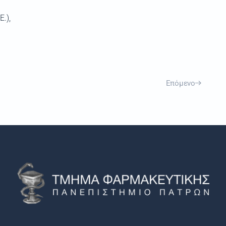
.),
Επόμενο