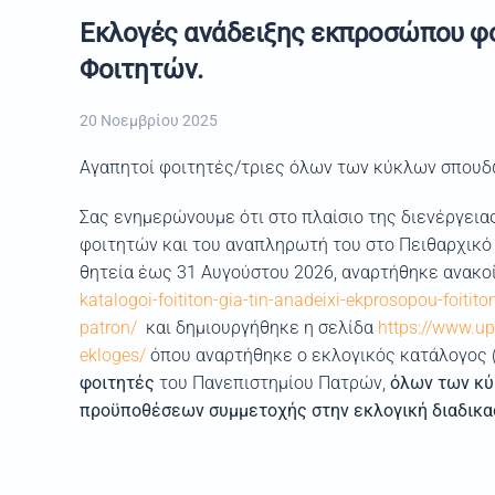
Εκλογές ανάδειξης εκπροσώπου φο
Φοιτητών.
20 Νοεμβρίου 2025
Αγαπητοί φοιτητές/τριες όλων των κύκλων σπουδώ
Σας ενημερώνουμε ότι στο πλαίσιο της διενέργει
φοιτητών και του αναπληρωτή του στο Πειθαρχικό
θητεία έως 31 Αυγούστου 2026, αναρτήθηκε ανακ
katalogoi-foititon-gia-tin-anadeixi-ekprosopou-foitit
patron/
και δημιουργήθηκε η σελίδα
https://www.up
ekloges/
όπου αναρτήθηκε ο εκλογικός κατάλογος 
φοιτητές
του Πανεπιστημίου Πατρών,
όλων των κύ
προϋποθέσεων συμμετοχής στην εκλογική διαδικασ