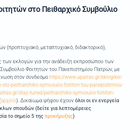
ιτητών στο Πειθαρχικό Συμβούλιο
ν (προπτυχιακό, μεταπτυχιακό, διδακτορικό),
ας των εκλογών για την ανάδειξη εκπροσώπου των
 Συμβούλιο Φοιτητών του Πανεπιστημίου Πατρών, με
οίνωση στον σύνδεσμο
https://www.upatras.gr/eklogikoi-
on-sto-peitharchiko-symvoulio-foititon-tou-panepistimiou-
atras.gr/stay-tuned/peitharchiko-symvoulio-foititon-
(
αρχείο
). Δικαίωμα ψήφου έχουν
όλοι οι εν ενεργεία
κλων σπουδών (δείτε για λεπτομέρειες
ία το σημείο 5 της
προκήρυξης
)