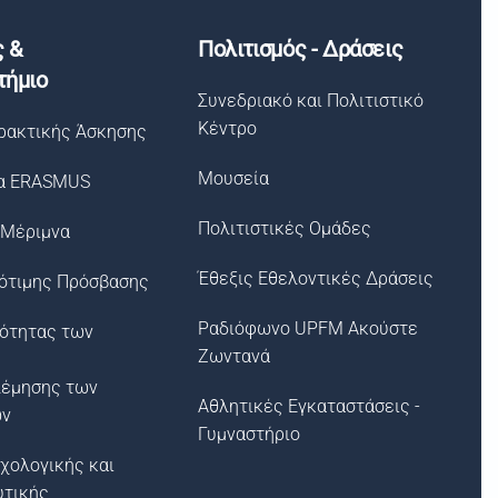
ς &
Πολιτισμός - Δράσεις
τήμιο
Συνεδριακό και Πολιτιστικό
Κέντρο
ρακτικής Άσκησης
Μουσεία
α ERASMUS
Πολιτιστικές Ομάδες
 Μέριμνα
Έθεξις Εθελοντικές Δράσεις
ότιμης Πρόσβασης
Ραδιόφωνο UPFM Ακούστε
σότητας των
Ζωντανά
λέμησης των
Αθλητικές Εγκαταστάσεις -
ων
Γυμναστήριο
χολογικής και
υτικής