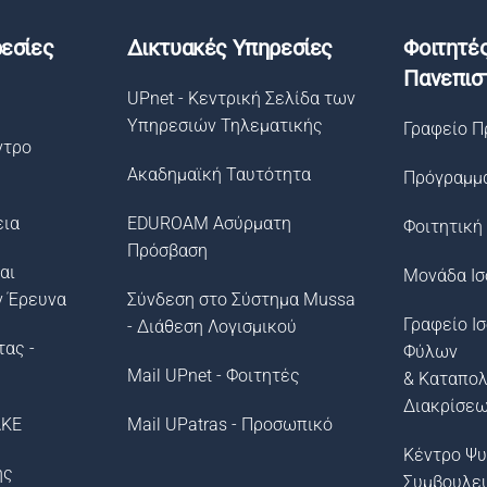
εσίες
Δικτυακές Υπηρεσίες
Φοιτητέ
Πανεπισ
UPnet - Κεντρική Σελίδα των
Υπηρεσιών Τηλεματικής
Γραφείο Π
ντρο
Ακαδημαϊκή Ταυτότητα
Πρόγραμμ
εια
EDUROAM Ασύρματη
Φοιτητική
Πρόσβαση
αι
Μονάδα Ισ
ν Έρευνα
Σύνδεση στο Σύστημα Μussa
Γραφείο Ι
- Διάθεση Λογισμικού
τας -
Φύλων
Mail UPnet - Φοιτητές
& Καταπο
Διακρίσε
ΛΚΕ
Mail UPatras - Προσωπικό
Κέντρο Ψυ
ής
Συμβουλε