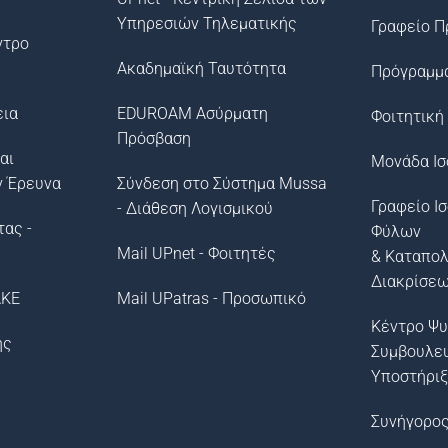
Υπηρεσιών Τηλεματικής
Γραφείο Π
ντρο
Ακαδημαϊκή Ταυτότητα
Πρόγραμμ
εια
EDUROAM Ασύρματη
Φοιτητική
Πρόσβαση
αι
Μονάδα Ισ
ν Έρευνα
Σύνδεση στο Σύστημα Μussa
Γραφείο Ι
- Διάθεση Λογισμικού
τας -
Φύλων
Mail UPnet - Φοιτητές
& Καταπο
Διακρίσε
ΛΚΕ
Mail UPatras - Προσωπικό
Κέντρο Ψυ
ής
Συμβουλε
Υποστήρι
Συνήγορος