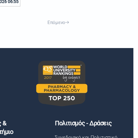
026 06:55
Επόμενο
ς &
Πολιτισμός - Δράσεις
τήμιο
Συνεδριακό και Πολιτιστικό