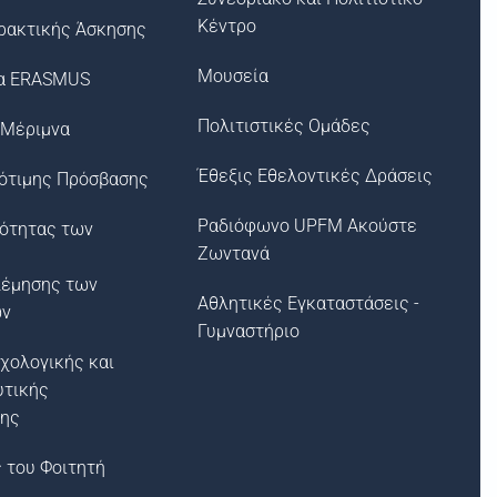
Κέντρο
ρακτικής Άσκησης
Μουσεία
α ERASMUS
Πολιτιστικές Ομάδες
 Μέριμνα
Έθεξις Εθελοντικές Δράσεις
ότιμης Πρόσβασης
Ραδιόφωνο UPFM Ακούστε
σότητας των
Ζωντανά
λέμησης των
Αθλητικές Εγκαταστάσεις -
ων
Γυμναστήριο
χολογικής και
υτικής
ξης
 του Φοιτητή