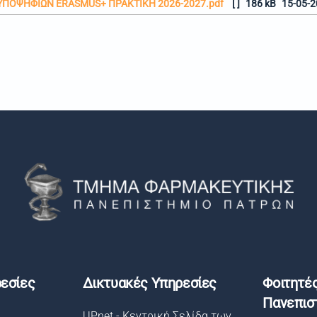
ΟΨΗΦΙΩΝ ERASMUS+ ΠΡΑΚΤΙΚΗ 2026-2027.pdf
[ ]
186 kB
15-05-2
εσίες
Δικτυακές Υπηρεσίες
Φοιτητέ
Πανεπισ
UPnet - Κεντρική Σελίδα των