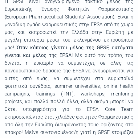
Η GPSF είναι αναγνωρισμένο, τακτικό μέλος της
Ευρωπαϊκής Ένωσης Φοιτητών Φαρμακευτικής
(European Pharmaceutical Students’ Association). Είναι η
μοναδική ομάδα Φαρμακευτικής στην EPSA από τη χώρα
μας, και εκπροσωπεί την Ελλάδα στην Ευρώπη με
μεγάλη επιτυχία μέσω του εκλεγμένου εκπροσώπου
μας!
Όταν κάποιος γίνεται μέλος της GPSF, αυτόματα
γίνεται και μέλος της EPSA!
Με αυτό τον τρόπο, του
δίνεται η ευκαιρία να συμμετέχει, σε όλες τις
πανευρωπαϊκές δράσεις της EPSA,να ενημερώνεται για
αυτές από εμάς, να συμμετέχει στα ευρωπαϊκά
φοιτητικά συνέδρια, summer universities, online health
campaigns, trainings (TNT), workshops, mentoring
projects, και πολλά πολλά άλλα, αλλά ακόμα μπορεί να
θέτει υποψηφιότητα για το EPSA Core Team
εκπροσωπώντας έτσι χιλιάδες φοιτητές Φαρμακευτικής
από όλη την Ευρώπη διευρύνοντας τους ορίζοντες στο
έπακρο! Μείνε συντονισμένος/η γιατί η GPSF ετοιμάζει