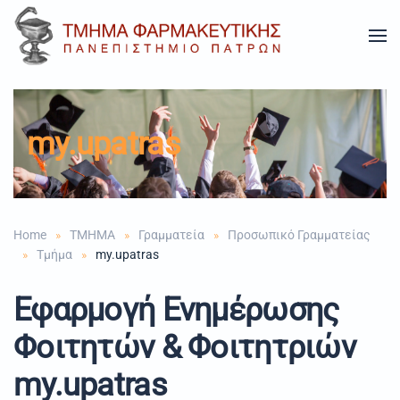
Skip to main content
my.upatras
Home
TMHMA
Γραμματεία
Προσωπικό Γραμματείας
Τμήμα
my.upatras
Εφαρμογή Ενημέρωσης
Φοιτητών & Φοιτητριών
my.upatras