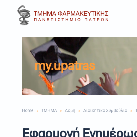
Skip to main content
my.upatras
Home
TMHMA
Δομή
Διοικητικό Συμβούλιο
Εφαρμογή Ενημέρωσ