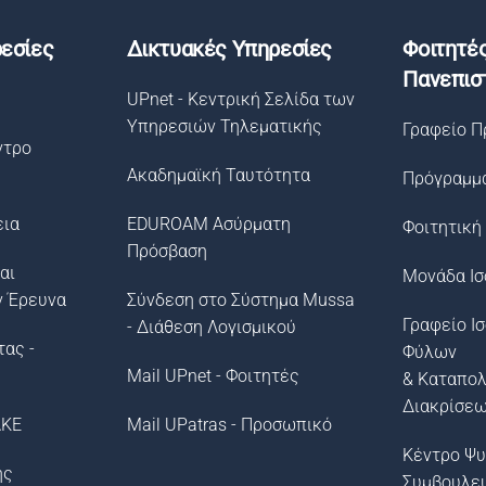
εσίες
Δικτυακές Υπηρεσίες
Φοιτητέ
Πανεπισ
UPnet - Κεντρική Σελίδα των
Υπηρεσιών Τηλεματικής
Γραφείο Π
ντρο
Ακαδημαϊκή Ταυτότητα
Πρόγραμμ
εια
EDUROAM Ασύρματη
Φοιτητική
Πρόσβαση
αι
Μονάδα Ισ
ν Έρευνα
Σύνδεση στο Σύστημα Μussa
Γραφείο Ι
- Διάθεση Λογισμικού
τας -
Φύλων
Mail UPnet - Φοιτητές
& Καταπο
Διακρίσε
ΛΚΕ
Mail UPatras - Προσωπικό
Κέντρο Ψυ
ής
Συμβουλε