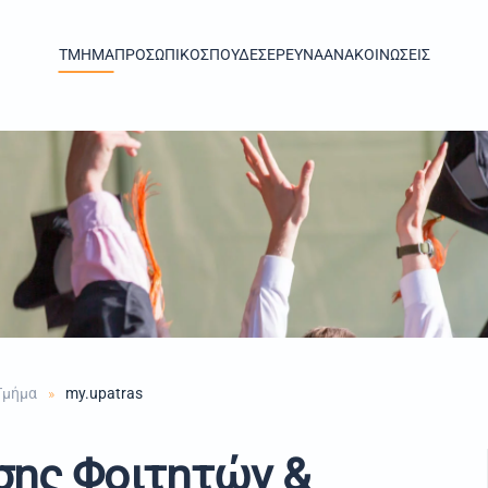
TMHMA
ΠΡΟΣΩΠΙΚΟ
ΣΠΟΥΔΕΣ
ΕΡΕΥΝΑ
ΑΝΑΚΟΙΝΩΣΕΙΣ
Τμήμα
my.upatras
ης Φοιτητών &