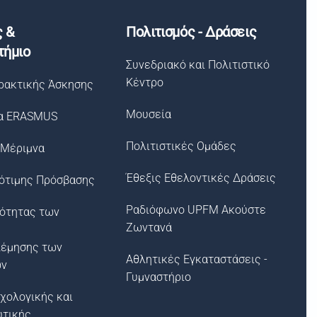
ς &
Πολιτισμός - Δράσεις
τήμιο
Συνεδριακό και Πολιτιστικό
Κέντρο
ρακτικής Άσκησης
Μουσεία
α ERASMUS
Πολιτιστικές Ομάδες
 Μέριμνα
Έθεξις Εθελοντικές Δράσεις
ότιμης Πρόσβασης
Ραδιόφωνο UPFM Ακούστε
σότητας των
Ζωντανά
λέμησης των
Αθλητικές Εγκαταστάσεις -
ων
Γυμναστήριο
χολογικής και
υτικής