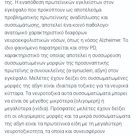
της. Η εναπόθεση πρωτεϊνικών εγκλείστων στον
εγκέφαλο που προκύπτουν ως αποτέλεσμα
προβληματικής πρωτεϊνικής αναδίπλωσης και
συσσωμάτωσης, αποτελεί ένα κοινό παθολογο-
ανατομικό χαρακτηριστικό διαφόρων
νευροεκφυλιστικών νόσων, όπως η νόσος Alzheimer. Το
ίδιο φαινόμενο παρατηρείται και στην PD,
xαρακτηριστικό της οποίας αποτελεί η συσσώρευση
συσσωματωμένων μορφών της προσυναπτικής
πρωτεΐνης α-συνουκλεΐνης (α-synuclein, αSyn) στον
εγκέφαλο. Μελέτες έχουν δείξει ότι συσσωματωμένες
μορφές της αSyn είναι ιδιαίτερα τοξικές για τα νευρικά
κύτταρα. Τα νευροτοξικά αυτά συσσωματώματα μπορεί
να είναι σε μέγεθος μικρότερα (ολιγομερή) ή
μεγαλύτερα (ινίδια). Πρόσφατες μελέτες έχουν δείξει
ότι οι ολιγομερείς μορφές και τα μικρά συσσωματώματα
της αSyn είναι τα πρωτεϊνικά είδη με τη μεγαλύτερη
νευροτοξικοτητα, τα οποία και συνεισφέρουν