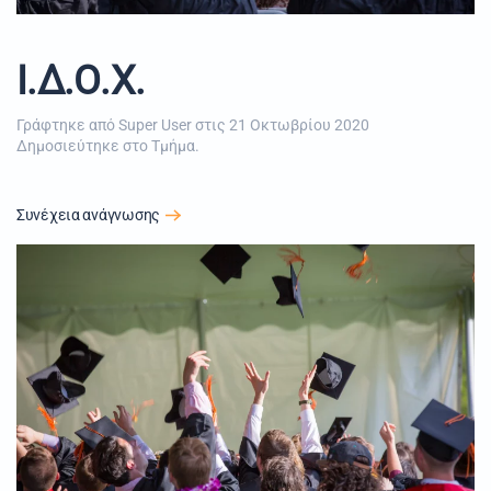
Ι.Δ.Ο.Χ.
Γράφτηκε από Super User στις
21 Οκτωβρίου 2020
Δημοσιεύτηκε στο
Τμήμα
.
Συνέχεια ανάγνωσης