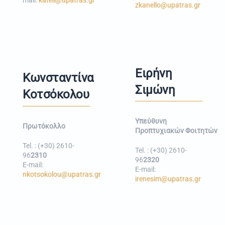
mail:
kateli@upatras.gr
zkanello@upatras.gr
Ειρήνη
Κωνσταντίνα
Σιμώνη
Κοτσόκολου
Υπεύθυνη
Πρωτόκολλο
Προπτυχιακών Φοιτητών
Tel. : (+30) 2610-
Tel. : (+30) 2610-
96
2310
96
2320
E-mail:
E-mail:
nkotsokolou@upatras.gr
irenesim@upatras.gr