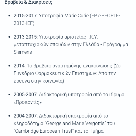
Βραβεία & Διακρίσεις
2015-2017
:
Υποτροφία
Marie
Curie
(
FP
7-
PEOPLE
-
2013-
IEF
)
2013-2015
: Υποτροφία αριστείας Ι.Κ.Υ.
μεταπτυχιακών σπουδών στην Ελλάδα - Πρόγραμμα
Siemens
2014
: 1ο βραβείο αναρτημένης ανακοίνωσης (2ο
Συνέδριο Φαρμακευτικών Επιστημών: Από την
έρευνα στην κοινωνία)
2005-2007
: Διδακτορική υποτροφία από το ίδρυμα
«
Προποντίς
»
2004-2007
: Διδακτορική υποτροφία από το
κληροδότημα “
George
and
Marie
Vergottis
” του
“
Cambridge
European
Trust
”
και
το Τμήμα