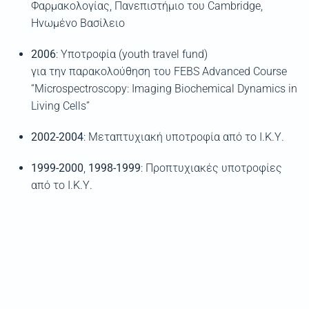
Φαρμακολογίας, Πανεπιστήμιο του
Cambridge
,
Ηνωμένο Βασίλειο
2006
:
Υποτροφία
(youth travel fund)
για
την
παρακολούθηση
του
FEBS Advanced Course
“
Microspectroscopy
: Imaging Bioch
emical Dynamics in
Living Cells”
2002-2004
: Μεταπτυχιακ
ή
υποτροφί
α
από το Ι.Κ.Υ.
1999-2000
,
1998-1999
: Προπτυχιακές υποτροφίες
από το Ι.Κ.Υ.