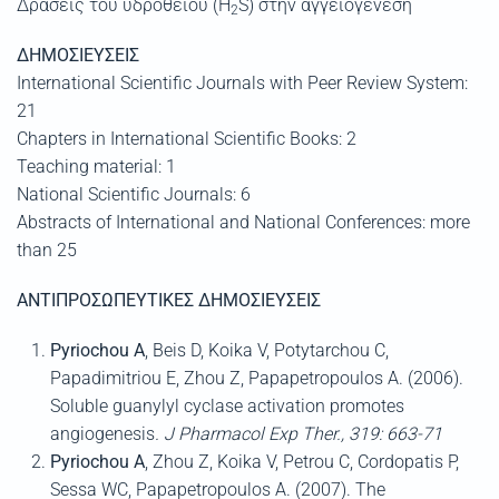
Δράσεις του υδρόθειου (H
S) στην αγγειογένεση
2
ΔΗΜΟΣΙΕΥΣΕΙΣ
International Scientific Journals with Peer Review System:
21
Chapters in International Scientific Books: 2
Teaching material: 1
National Scientific Journals: 6
Abstracts of International and National Conferences: more
than 25
ΑΝΤΙΠΡΟΣΩΠΕΥΤΙΚΕΣ
ΔΗΜΟΣΙΕΥΣΕΙΣ
Pyriochou A
, Beis D, Koika V, Potytarchou C,
Papadimitriou E, Zhou Z, Papapetropoulos A. (2006).
Soluble guanylyl cyclase activation promotes
angiogenesis
. J Pharmacol Exp Ther., 319: 663-71
Pyriochou
A
, Zhou Z, Koika V, Petrou C, Cordopatis P,
Sessa WC, Papapetropoulos A. (2007). The