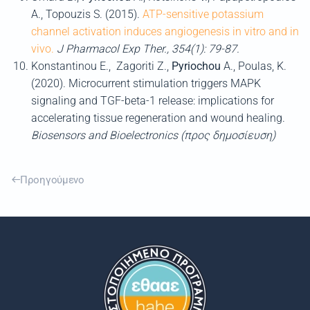
A., Topouzis S. (2015).
ATP-sensitive potassium
channel activation induces angiogenesis in vitro and in
vivo.
J Pharmacol Exp Ther
., 354(1): 79-87.
Konstantinou E., Zagoriti Z.,
Pyriochou
A., Poulas, K.
(2020). Microcurrent stimulation triggers MAPK
signaling and TGF-beta-1 release: implications for
accelerating tissue regeneration and wound healing.
Biosensors and Bioelectronics (
προς δημοσίευση
)
Προηγούμενο