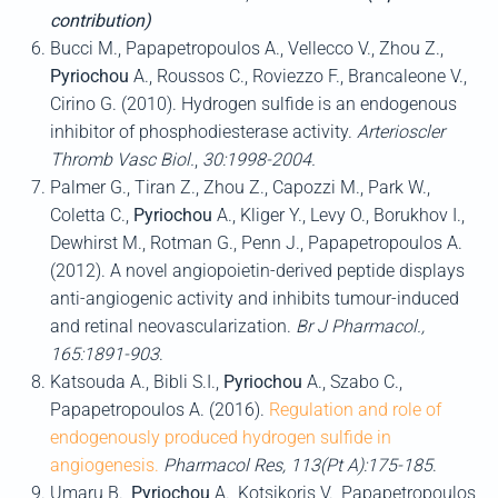
contribution)
Bucci M., Papapetropoulos A., Vellecco V., Zhou Z.,
Pyriochou
A., Roussos C., Roviezzo F., Brancaleone V.,
Cirino G. (2010). Hydrogen sulfide is an endogenous
inhibitor of phosphodiesterase activity.
Arterioscler
Thromb Vasc Biol.
,
30:1998-2004.
Palmer G., Tiran Z., Zhou Z., Capozzi M., Park W.,
Coletta C.,
Pyriochou
A., Kliger Y., Levy O., Borukhov I.,
Dewhirst M., Rotman G., Penn J., Papapetropoulos A.
(2012). A novel angiopoietin-derived peptide displays
anti-angiogenic activity and inhibits tumour-induced
and retinal neovascularization.
Br J Pharmacol
.,
165:1891-903
.
Katsouda A., Bibli S.I.,
Pyriochou
A., Szabo C.,
Papapetropoulos A. (2016).
Regulation and role of
endogenously produced hydrogen sulfide in
angiogenesis.
Pharmacol Res
, 113(Pt A):175-185
.
Umaru B.,
Pyriochou
A., Kotsikoris V., Papapetropoulos