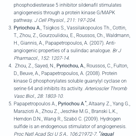
phosphodiesterase 5 inhibitor sildenafil stimulates
angiogenesis through a protein kinase G/MAPK
pathway.
J Cell Physiol., 211: 197-204
.
Pyriochou
A
.
, Tsigkos S., Vassilakopoulos Th., Cottin,
T., Zhou, Z., Gourzoulidou, E., Roussos, Ch., Waldmann,
H., Giannis, A., Papapetropoulos, A. (2007). Anti-
angiogenic properties of a sulindac analogue.
Br
J
Pharmacol.,
152
:
1207-14
.
Zhou, Z., Sayed, N.,
Pyriochou, A.
, Roussos, C., Fulton,
D., Beuve, A., Papapetropoulos, A. (2008). Protein
kinase G phosphorylates soluble guanylyl cyclase on
serine 64 and inhibits its activity.
Arterioscler Thromb
Vasc Biol
., 28: 1803-10
.
*
Papapetropoulos A.,
Pyriochou A
.
, Altaany Z., Yang G.,
Marazioti A., Zhou Z., Jeschke M.G., Branski L.K.,
Herndon D.N., Wang R., Szabó C. (2009). Hydrogen
sulfide is an endogenous stimulator of angiogenesis.
*
Proc Natl Acad Sci U S A
.,
106:21972-7
.
(equal