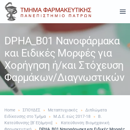
Skip to main content
DPHA_B01 Νανοφάρμακα
και Eιδικές Mορφές για
Xορήγηση ή/και Στόχευση
Φαρμάκων/Διαγνωστικών
Home
ΣΠΟΥΔΕΣ
Μεταπτυχιακές
Διπλώματα
Ειδίκευσης στο Τμήμα
Μ.Δ.Ε. εώς 2017-18
Β.
Κατεύθυνσης [Β' Εξάμηνο]
Κατεύθυνση: Βιομηχανική
Φαρμακευτική
DPHA_B01 Νανοφάρμακα και Eιδικές Mορφές