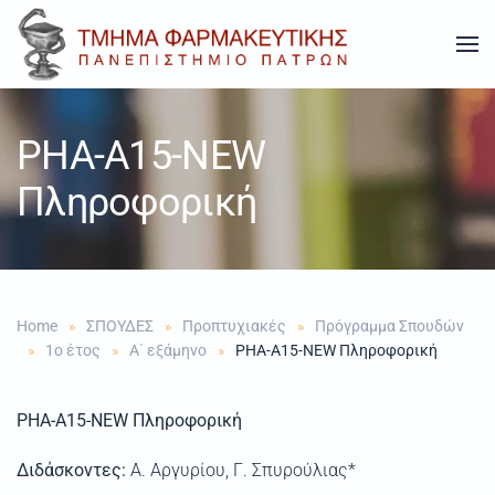
Skip to main content
PHA-A15-NEW
Πληροφορική
Home
ΣΠΟΥΔΕΣ
Προπτυχιακές
Πρόγραμμα Σπουδών
1ο έτος
Α΄ εξάμηνο
PHA-A15-NEW Πληροφορική
PHA-A15-NEW
Πληροφορική
Διδάσκoντες:
Α. Αργυρίου, Γ. Σπυρούλιας
*