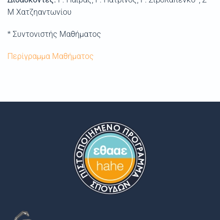
Μ Χατζηαντωνίου
* Συντονιστής Μαθήματος
Περίγραμμα Μαθήματος