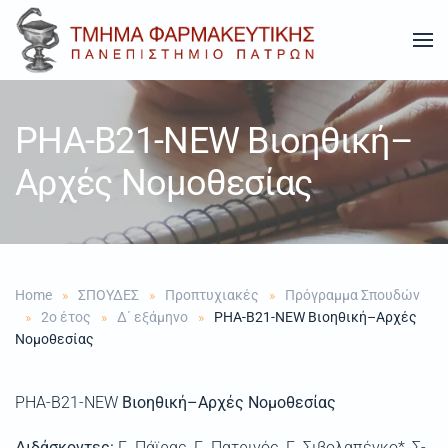
Skip to main content
PHA-B21-NEW Βιοηθική–
Αρχές Νομοθεσίας
Home
ΣΠΟΥΔΕΣ
Προπτυχιακές
Πρόγραμμα Σπουδών
2ο έτος
Δ΄ εξάμηνο
PHA-B21-NEW Βιοηθική–Αρχές
Νομοθεσίας
PHA-B21-NEW
Βιοηθική–Αρχές Νομοθεσίας
Διδάσκοντες:
Γ. Πάϊρας, Γ. Πατρινός, Γ. Σιβολαπένκο*, Σ-