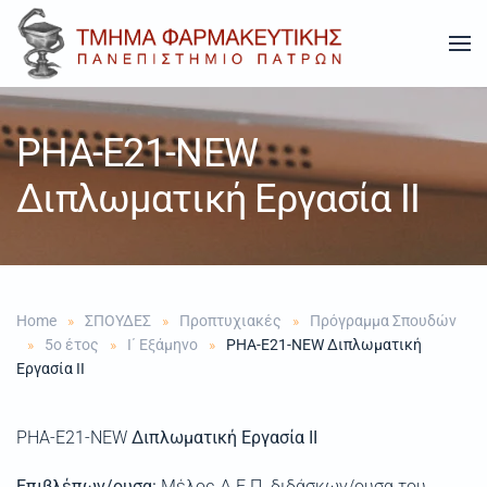
Skip to main content
PHA-E21-NEW
Διπλωματική Εργασία ΙΙ
Home
ΣΠΟΥΔΕΣ
Προπτυχιακές
Πρόγραμμα Σπουδών
5ο έτος
Ι΄ Εξάμηνο
PHA-E21-NEW Διπλωματική
Εργασία ΙΙ
PHA-Ε21-NEW
Διπλωματική Εργασία ΙΙ
Επιβλέπων/ουσα:
Μέλος Δ.Ε.Π. διδάσκων/ουσα του