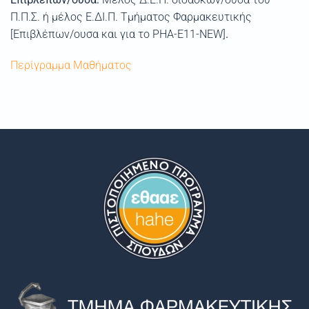
Π.Π.Σ. ή
μέλος Ε.ΔΙ.Π.
Τμήματος Φαρμακευτικής
[Επιβλέπων/ουσα και για το
PHA-Ε11-NEW
]
.
Περίγραμμα Μαθήματος