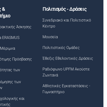
ς &
Πολιτισμός - Δράσεις
τήμιο
Συνεδριακό και Πολιτιστικό
Κέντρο
ρακτικής Άσκησης
Μουσεία
α ERASMUS
Πολιτιστικές Ομάδες
 Μέριμνα
Έθεξις Εθελοντικές Δράσεις
ότιμης Πρόσβασης
Ραδιόφωνο UPFM Ακούστε
σότητας των
Ζωντανά
λέμησης των
Αθλητικές Εγκαταστάσεις -
ων
Γυμναστήριο
χολογικής και
υτικής