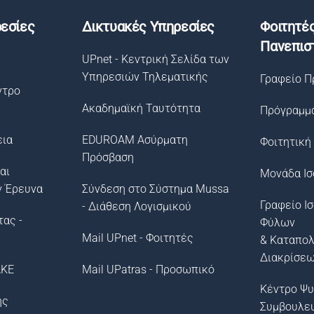
εσίες
Δικτυακές Υπηρεσίες
Φοιτητέ
Πανεπισ
UPnet - Κεντρική Σελίδα των
Υπηρεσιών Τηλεματικής
Γραφείο Π
ντρο
Ακαδημαϊκή Ταυτότητα
Πρόγραμμ
εια
EDUROAM Ασύρματη
Φοιτητική
Πρόσβαση
αι
Μονάδα Ισ
ν Έρευνα
Σύνδεση στο Σύστημα Μussa
Γραφείο Ι
- Διάθεση Λογισμικού
τας -
Φύλων
Mail UPnet - Φοιτητές
& Καταπο
Διακρίσε
ΛΚΕ
Mail UPatras - Προσωπικό
Κέντρο Ψυ
ής
Συμβουλε