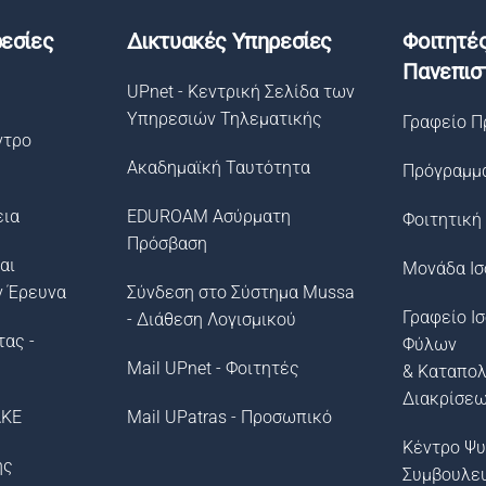
εσίες
Δικτυακές Υπηρεσίες
Φοιτητέ
Πανεπισ
UPnet - Κεντρική Σελίδα των
Υπηρεσιών Τηλεματικής
Γραφείο Π
ντρο
Ακαδημαϊκή Ταυτότητα
Πρόγραμμ
εια
EDUROAM Ασύρματη
Φοιτητική
Πρόσβαση
αι
Μονάδα Ισ
ν Έρευνα
Σύνδεση στο Σύστημα Μussa
Γραφείο Ι
- Διάθεση Λογισμικού
τας -
Φύλων
Mail UPnet - Φοιτητές
& Καταπο
Διακρίσε
ΛΚΕ
Mail UPatras - Προσωπικό
Κέντρο Ψυ
ής
Συμβουλε