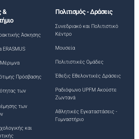
ς &
Πολιτισμός - Δράσεις
τήμιο
Συνεδριακό και Πολιτιστικό
Κέντρο
ρακτικής Άσκησης
Μουσεία
α ERASMUS
Πολιτιστικές Ομάδες
 Μέριμνα
Έθεξις Εθελοντικές Δράσεις
ότιμης Πρόσβασης
Ραδιόφωνο UPFM Ακούστε
σότητας των
Ζωντανά
λέμησης των
Αθλητικές Εγκαταστάσεις -
ων
Γυμναστήριο
χολογικής και
υτικής