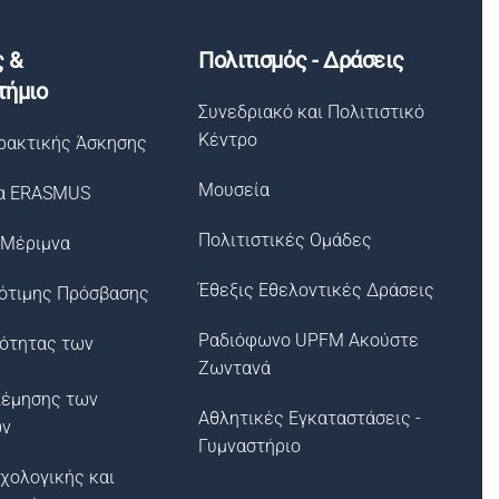
ς &
Πολιτισμός - Δράσεις
τήμιο
Συνεδριακό και Πολιτιστικό
Κέντρο
ρακτικής Άσκησης
Μουσεία
α ERASMUS
Πολιτιστικές Ομάδες
 Μέριμνα
Έθεξις Εθελοντικές Δράσεις
ότιμης Πρόσβασης
Ραδιόφωνο UPFM Ακούστε
σότητας των
Ζωντανά
λέμησης των
Αθλητικές Εγκαταστάσεις -
ων
Γυμναστήριο
χολογικής και