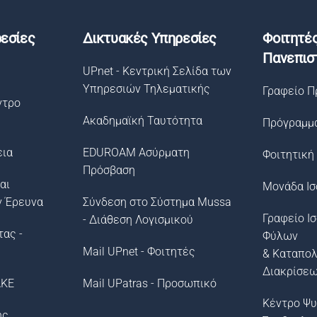
εσίες
Δικτυακές Υπηρεσίες
Φοιτητέ
Πανεπισ
UPnet - Κεντρική Σελίδα των
Υπηρεσιών Τηλεματικής
Γραφείο Π
ντρο
Ακαδημαϊκή Ταυτότητα
Πρόγραμμ
εια
EDUROAM Ασύρματη
Φοιτητική
Πρόσβαση
αι
Μονάδα Ισ
ν Έρευνα
Σύνδεση στο Σύστημα Μussa
Γραφείο Ι
- Διάθεση Λογισμικού
τας -
Φύλων
Mail UPnet - Φοιτητές
& Καταπο
Διακρίσε
ΛΚΕ
Mail UPatras - Προσωπικό
Κέντρο Ψυ
ής