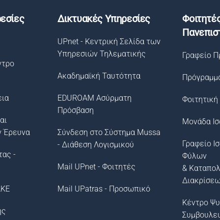
εσίες
Δικτυακές Υπηρεσίες
Φοιτητέ
Πανεπισ
UPnet - Κεντρική Σελίδα των
Υπηρεσιών Τηλεματικής
Γραφείο Π
ντρο
Ακαδημαϊκή Ταυτότητα
Πρόγραμμ
εια
EDUROAM Ασύρματη
Φοιτητική
Πρόσβαση
αι
Μονάδα Ισ
ν Έρευνα
Σύνδεση στο Σύστημα Μussa
Γραφείο Ι
- Διάθεση Λογισμικού
τας -
Φύλων
Mail UPnet - Φοιτητές
& Καταπο
Διακρίσε
ΛΚΕ
Mail UPatras - Προσωπικό
Κέντρο Ψυ
ής
Συμβουλε