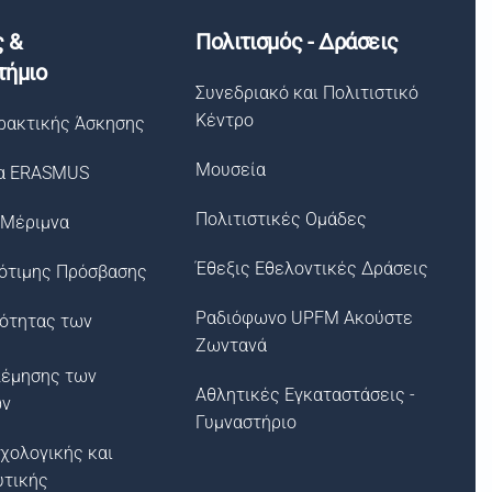
ς &
Πολιτισμός - Δράσεις
τήμιο
Συνεδριακό και Πολιτιστικό
Κέντρο
ρακτικής Άσκησης
Μουσεία
α ERASMUS
Πολιτιστικές Ομάδες
 Μέριμνα
Έθεξις Εθελοντικές Δράσεις
ότιμης Πρόσβασης
Ραδιόφωνο UPFM Ακούστε
σότητας των
Ζωντανά
λέμησης των
Αθλητικές Εγκαταστάσεις -
ων
Γυμναστήριο
χολογικής και
υτικής