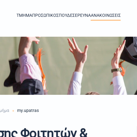
TMHMA
ΠΡΟΣΩΠΙΚΟ
ΣΠΟΥΔΕΣ
ΕΡΕΥΝΑ
ΑΝΑΚΟΙΝΩΣΕΙΣ
μήμα
my.upatras
ης Φοιτητών &