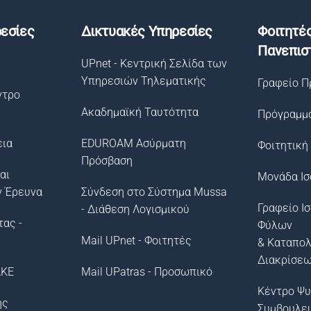
εσίες
Δικτυακές Υπηρεσίες
Φοιτητέ
Πανεπισ
UPnet - Κεντρική Σελίδα των
Υπηρεσιών Τηλεματικής
Γραφείο Π
ντρο
Ακαδημαϊκή Ταυτότητα
Πρόγραμμ
εια
EDUROAM Ασύρματη
Φοιτητική
Πρόσβαση
αι
Μονάδα Ισ
ν Έρευνα
Σύνδεση στο Σύστημα Μussa
Γραφείο Ι
- Διάθεση Λογισμικού
τας -
Φύλων
Mail UPnet - Φοιτητές
& Καταπο
Διακρίσε
ΛΚΕ
Mail UPatras - Προσωπικό
Κέντρο Ψυ
ής
Συμβουλε