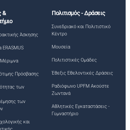
ς &
Πολιτισμός - Δράσεις
τήμιο
Συνεδριακό και Πολιτιστικό
Κέντρο
ρακτικής Άσκησης
Μουσεία
α ERASMUS
Πολιτιστικές Ομάδες
 Μέριμνα
Έθεξις Εθελοντικές Δράσεις
ότιμης Πρόσβασης
Ραδιόφωνο UPFM Ακούστε
σότητας των
Ζωντανά
λέμησης των
Αθλητικές Εγκαταστάσεις -
ων
Γυμναστήριο
χολογικής και
υτικής