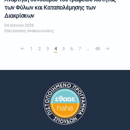
των Φύλων και Καταπολέμησης των
Διακρίσεων
04 Ιουνίου 2026
Επείγουσες Ανακοινώσεις
1
2
3
4
5
6
7
…
48