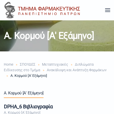
Skip to main content
Α. Κορμού [Α' Εξάμηνο]
Home
ΣΠΟΥΔΕΣ
Μεταπτυχιακές
Διπλώματα
Ειδίκευσης στο Τμήμα
Ανακάλυψη και Ανάπτυξη Φαρμάκων
Α. Κορμού [Α' Εξάμηνο]
Α. Κορμού [Α' Εξάμηνο]
DPHA_6 Βιβλιογραφία
Α. Κορμού [Α' Εξάμηνο]