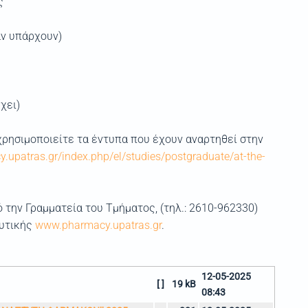
ς
άν υπάρχουν)
χει)
) χρησιμοποιείτε τα έντυπα που έχουν αναρτηθεί στην
.upatras.gr/index.php/el/studies/postgraduate/at-the-
την Γραμματεία του Τμήματος, (τηλ.: 2610-962330)
ευτικής
www.pharmacy.upatras.gr
.
12-05-2025
[ ]
19 kB
08:43