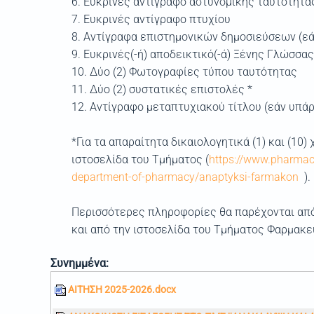
6. Ευκρινές αντίγραφο αστυνομικής ταυτότητα
7. Ευκρινές αντίγραφο πτυχίου
8. Αντίγραφα επιστημονικών δημοσιεύσεων (ε
9. Ευκρινές(-ή) αποδεικτικό(-ά) Ξένης Γλώσσας
10. Δύο (2) Φωτογραφίες τύπου ταυτότητας
11. Δύο (2) συστατικές επιστολές *
12. Αντίγραφο μεταπτυχιακού τίτλου (εάν υπάρ
*Για τα απαραίτητα δικαιολογητικά (1) και (10
ιστοσελίδα του Τμήματος (
https://www.pharmacy
department-of-pharmacy/anaptyksi-farmakon
).
Περισσότερες πληροφορίες θα παρέχονται από 
και από την ιστοσελίδα του Τμήματος Φαρμακ
Συνημμένα:
ΑΙΤΗΣΗ 2025-2026.docx