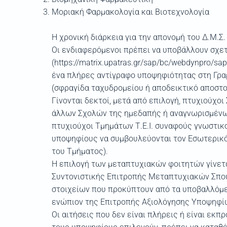
Μοριακή Φαρμακολογία και Βιοτεχνολογία
Η χρονική διάρκεια για την απονομή του Δ.Μ.Σ. 
Οι ενδιαφερόμενοι πρέπει να υποβάλλουν σχετ
(https://matrix.upatras.gr/sap/bc/webdynpro/s
ένα πλήρες αντίγραφο υποψηφιότητας στη Γρ
(σφραγίδα ταχυδρομείου ή αποδεικτικό αποστολ
Γίνονται δεκτοί, μετά από επιλογή, πτυχιούχ
άλλων Σχολών της ημεδαπής ή αναγνωρισμένω
πτυχιούχοι Τμημάτων Τ.Ε.Ι. συναφούς γνωστικ
υποψηφίους να συμβουλεύονται τον Εσωτερικό 
του Τμήματος).
Η επιλογή των μεταπτυχιακών φοιτητών γίνετ
Συντονιστικής Επιτροπής Μεταπτυχιακών Σπουδ
στοιχείων που προκύπτουν από τα υποβαλλόμε
ενώπιον της Επιτροπής Αξιολόγησης Υποψηφίων
Οι αιτήσεις που δεν είναι πλήρεις ή είναι εκπ