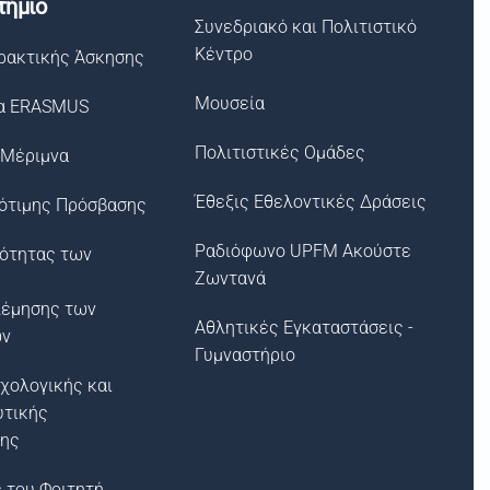
τήμιο
Συνεδριακό και Πολιτιστικό
Κέντρο
ρακτικής Άσκησης
Μουσεία
α ERASMUS
Πολιτιστικές Ομάδες
 Μέριμνα
Έθεξις Εθελοντικές Δράσεις
ότιμης Πρόσβασης
Ραδιόφωνο UPFM Ακούστε
σότητας των
Ζωντανά
λέμησης των
Αθλητικές Εγκαταστάσεις -
ων
Γυμναστήριο
χολογικής και
υτικής
ξης
 του Φοιτητή