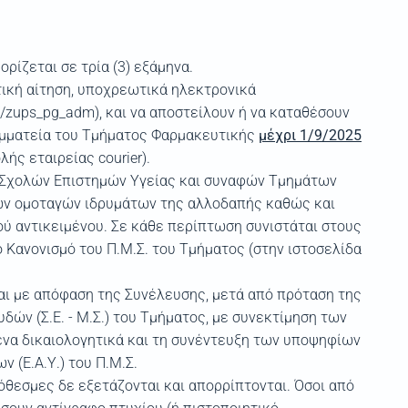
ορίζεται σε τρία (3) εξάμηνα.
ική αίτηση, υποχρεωτικά ηλεκτρονικά
ap/zups_pg_adm), και να αποστείλουν ή να καταθέσουν
αμματεία του Τμήματος Φαρμακευτικής
μέχρι 1/9/2025
ής εταιρείας courier).
οι Σχολών Επιστημών Υγείας και συναφών Τμημάτων
ν ομοταγών ιδρυμάτων της αλλοδαπής καθώς και
ού αντικειμένου. Σε κάθε περίπτωση συνιστάται στους
Κανονισμό του Π.Μ.Σ. του Τμήματος (στην ιστοσελίδα
αι με απόφαση της Συνέλευσης, μετά από πρόταση της
ών (Σ.Ε. - M.Σ.) του Τμήματος, με συνεκτίμηση των
να δικαιολογητικά και τη συνέντευξη των υποψηφίων
 (Ε.Α.Υ.) του Π.Μ.Σ.
ρόθεσμες δε εξετάζονται και απορρίπτονται. Όσοι από