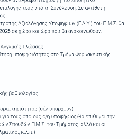
σουν αντίγραφο πτυχίου (ή πιστοποιητικό
επιλογής τους από τη Συνέλευση. Σε αντίθετη
ες.
ροπής Αξιολόγησης Υποψηφίων (Ε.Α.Υ.) του Π.Μ.Σ. θα
/2025
σε χώρο και ώρα που θα ανακοινωθούν.
 Αγγλικής Γλώσσας.
αίτηση υποψηφιότητας στο Τμήμα Φαρμακευτικής
ικής βαθμολογίας
 δραστηριότητας (εάν υπάρχουν)
ι για τους οποίους ο/η υποψήφιος/-ία επιθυμεί την
ών Σπουδών Π.Μ.Σ. του Τμήματος, αλλά και οι
ματικοί, κ.λ.π.)