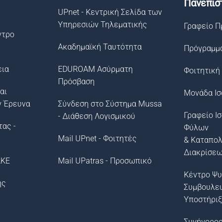
Πανεπισ
UPnet - Κεντρική Σελίδα των
Υπηρεσιών Τηλεματικής
Γραφείο Π
ντρο
Ακαδημαϊκή Ταυτότητα
Πρόγραμμ
εια
EDUROAM Ασύρματη
Φοιτητική
Πρόσβαση
αι
Μονάδα Ισ
ν Έρευνα
Σύνδεση στο Σύστημα Μussa
Γραφείο Ι
- Διάθεση Λογισμικού
τας -
Φύλων
Mail UPnet - Φοιτητές
& Καταπο
Διακρίσε
ΛΚΕ
Mail UPatras - Προσωπικό
Κέντρο Ψυ
ής
Συμβουλε
Υποστήρι
Συνήγορος