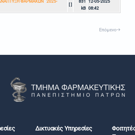
ΑΝΑΠΤΥΞΗ ΦΑΡΜΑΚΩΝ¨ 2025-
831
12-05-2025
[ ]
kB
08:42
Επόμενο
εσίες
Δικτυακές Υπηρεσίες
Φοιτητέ