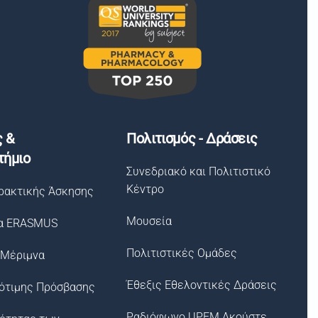
ς &
Πολιτισμός - Δράσεις
τήμιο
Συνεδριακό και Πολιτιστικό
Κέντρο
ρακτικής Άσκησης
Μουσεία
α ERASMUS
Πολιτιστικές Ομάδες
 Μέριμνα
Έθεξις Εθελοντικές Δράσεις
ότιμης Πρόσβασης
Ραδιόφωνο UPFM Ακούστε