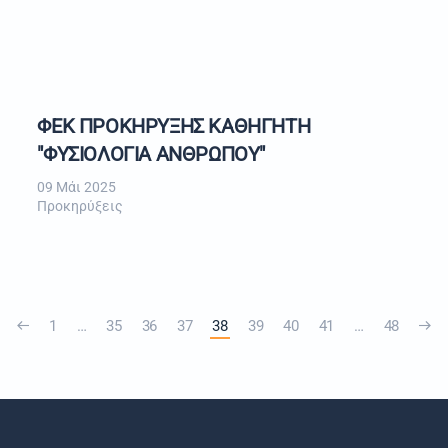
ΦΕΚ ΠΡΟΚΗΡΥΞΗΣ ΚΑΘΗΓΗΤΗ
"ΦΥΣΙΟΛΟΓΙΑ ΑΝΘΡΩΠΟΥ"
09 Μάι 2025
Προκηρύξεις
1
…
35
36
37
38
39
40
41
…
48