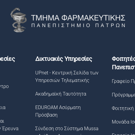
εσίες
Δικτυακές Υπηρεσίες
Φοιτητέ
Πανεπισ
UPnet - Κεντρική Σελίδα των
Υπηρεσιών Τηλεματικής
Γραφείο Π
ντρο
Ακαδημαϊκή Ταυτότητα
Πρόγραμμ
εια
EDUROAM Ασύρματη
Φοιτητική
Πρόσβαση
αι
Μονάδα Ισ
ν Έρευνα
Σύνδεση στο Σύστημα Μussa