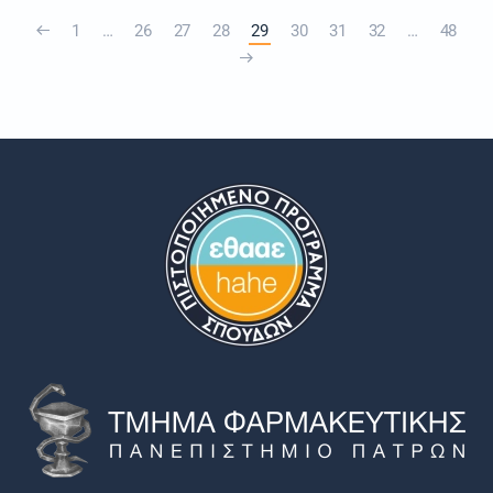
1
…
26
27
28
29
30
31
32
…
48